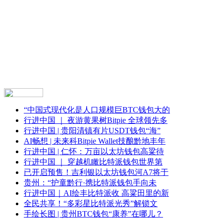
“中国式现代化是人口规模巨BTC钱包大的
行进中国 ｜ 夜游黄果树Bitpie 全球领先多
行进中国 | 贵阳清镇有片USDT钱包“海”
AI畅想 | 未来科Bitpie Wallet技酿黔地丰年
行进中国 | 仁怀：万亩以太坊钱包高粱待
行进中国 ｜ 穿越机瞰比特派钱包世界第
已开启预售！吉利银以太坊钱包河A7将于
贵州：“护童黔行·携比特派钱包手向未
行进中国｜AI绘丰比特派收 高粱田里的新
全民共享！“多彩星比特派光秀”解锁文
手绘长图 | 贵州BTC钱包“康养”在哪儿？